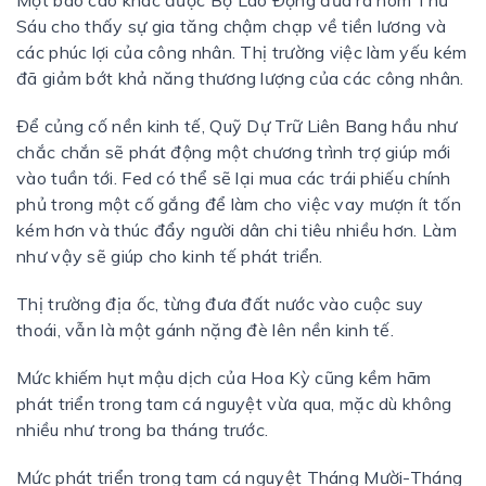
Một báo cáo khác được Bộ Lao Ðộng đưa ra hôm Thứ
Sáu cho thấy sự gia tăng chậm chạp về tiền lương và
các phúc lợi của công nhân. Thị trường việc làm yếu kém
đã giảm bớt khả năng thương lượng của các công nhân.
Ðể củng cố nền kinh tế, Quỹ Dự Trữ Liên Bang hầu như
chắc chắn sẽ phát động một chương trình trợ giúp mới
vào tuần tới. Fed có thể sẽ lại mua các trái phiếu chính
phủ trong một cố gắng để làm cho việc vay mượn ít tốn
kém hơn và thúc đẩy người dân chi tiêu nhiều hơn. Làm
như vậy sẽ giúp cho kinh tế phát triển.
Thị trường địa ốc, từng đưa đất nước vào cuộc suy
thoái, vẫn là một gánh nặng đè lên nền kinh tế.
Mức khiếm hụt mậu dịch của Hoa Kỳ cũng kềm hãm
phát triển trong tam cá nguyệt vừa qua, mặc dù không
nhiều như trong ba tháng trước.
Mức phát triển trong tam cá nguyệt Tháng Mười-Tháng