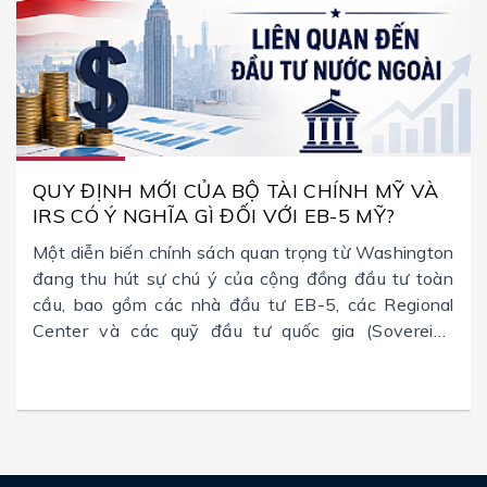
QUY ĐỊNH MỚI CỦA BỘ TÀI CHÍNH MỸ VÀ
IRS CÓ Ý NGHĨA GÌ ĐỐI VỚI EB-5 MỸ?
Một diễn biến chính sách quan trọng từ Washington
đang thu hút sự chú ý của cộng đồng đầu tư toàn
cầu, bao gồm các nhà đầu tư EB-5, các Regional
Center và các quỹ đầu tư quốc gia (Sovereign
Wealth Funds) ngày càng tham gia nhiều hơn vào
các dự án bất động sản tại Mỹ.