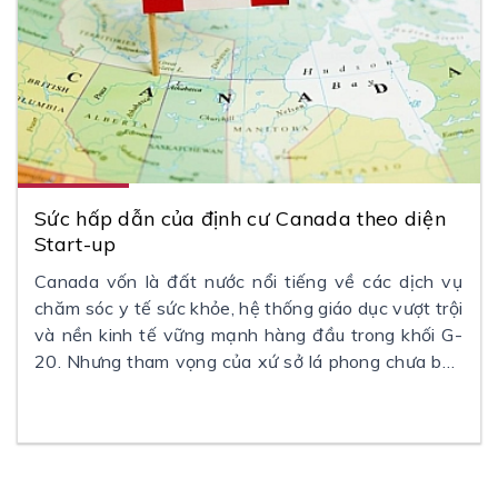
Sức hấp dẫn của định cư Canada theo diện
Start-up
Canada vốn là đất nước nổi tiếng về các dịch vụ
chăm sóc y tế sức khỏe, hệ thống giáo dục vượt trội
và nền kinh tế vững mạnh hàng đầu trong khối G-
20. Nhưng tham vọng của xứ sở lá phong chưa bao
giờ dừng lại ở đó. Vào ngày 01/04/2013, chương
trình Thị thực Khởi nghiệp Start-up Visa đã được Bộ
Di trú Canada cho khởi động. Thời gian thí điểm là 5
năm kể từ ngày ra quyết định.