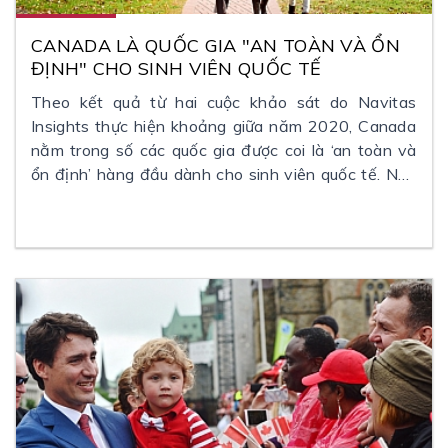
CANADA LÀ QUỐC GIA "AN TOÀN VÀ ỔN
ĐỊNH" CHO SINH VIÊN QUỐC TẾ
Theo kết quả từ hai cuộc khảo sát do Navitas
Insights thực hiện khoảng giữa năm 2020, Canada
nằm trong số các quốc gia được coi là ‘an toàn và
ổn định’ hàng đầu dành cho sinh viên quốc tế. Nhờ
việc xử lý tốt đại dịch COVID-19, nước này đã cải
thiện vị trí trên bảng xếp hạng như là điểm đến du
học ‘nên đến’.