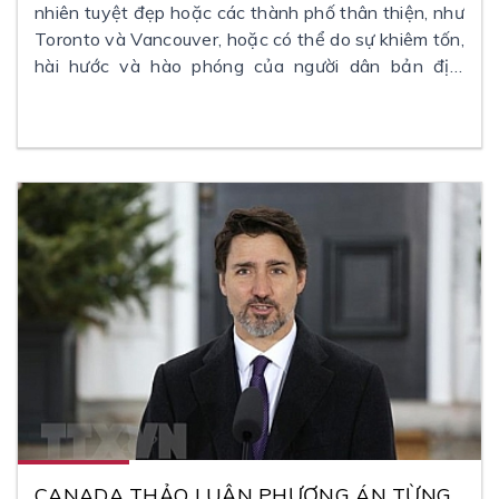
nhiên tuyệt đẹp hoặc các thành phố thân thiện, như
Toronto và Vancouver, hoặc có thể do sự khiêm tốn,
hài hước và hào phóng của người dân bản địa.
Người địa phương cũng không hẳn là dễ tính, họ
cũng có một khả năng kỳ lạ khi biến một câu nói
thành một câu hỏi (bằng cách thêm ‘eh?’ vào cuối
mỗi câu), khiến việc trò chuyện với họ trở nên khá
dễ dàng.
CANADA THẢO LUẬN PHƯƠNG ÁN TỪNG