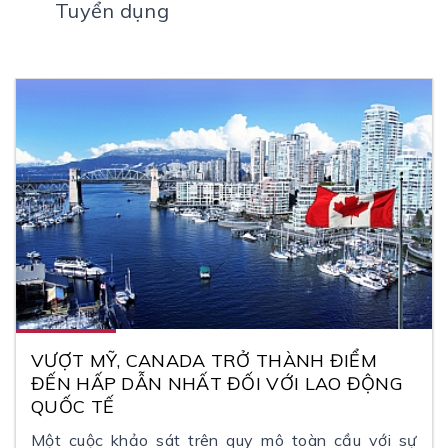
Tuyển dụng
VƯỢT MỸ, CANADA TRỞ THÀNH ĐIỂM
ĐẾN HẤP DẪN NHẤT ĐỐI VỚI LAO ĐỘNG
QUỐC TẾ
Một cuộc khảo sát trên quy mô toàn cầu với sự