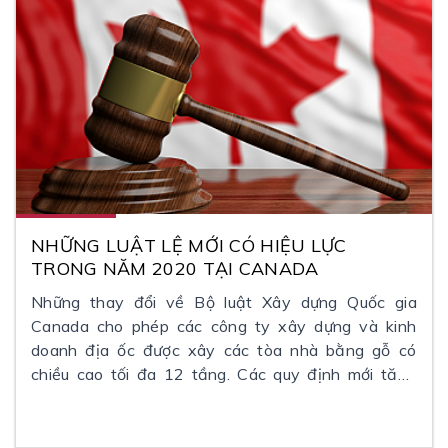
NHỮNG LUẬT LỆ MỚI CÓ HIỆU LỰC
TRONG NĂM 2020 TẠI CANADA
Những thay đổi về Bộ luật Xây dựng Quốc gia
Canada cho phép các công ty xây dựng và kinh
doanh địa ốc được xây các tòa nhà bằng gỗ có
chiều cao tối đa 12 tầng. Các quy định mới tăng
gấp đôi chiều cao cho các tòa nhà có cấu trúc chịu
tải chính được cấu tạo từ gỗ cứng đặc hoặc gỗ chế
biến kỹ thuật.