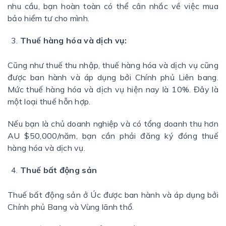
nhu cầu, bạn hoàn toàn có thể cân nhắc về việc mua
bảo hiểm tư cho mình.
Thuế hàng hóa và dịch vụ:
Cũng như thuế thu nhập, thuế hàng hóa và dịch vụ cũng
được ban hành và áp dụng bởi Chính phủ Liên bang.
Mức thuế hàng hóa và dịch vụ hiện nay là 10%. Đây là
một loại thuế hỗn hợp.
Nếu bạn là chủ doanh nghiệp và có tổng doanh thu hơn
AU $50,000/năm, bạn cần phải đăng ký đóng thuế
hàng hóa và dịch vụ.
Thuế bất động sản
Thuế bất động sản ở Úc được ban hành và áp dụng bởi
Chính phủ Bang và Vùng lãnh thổ.