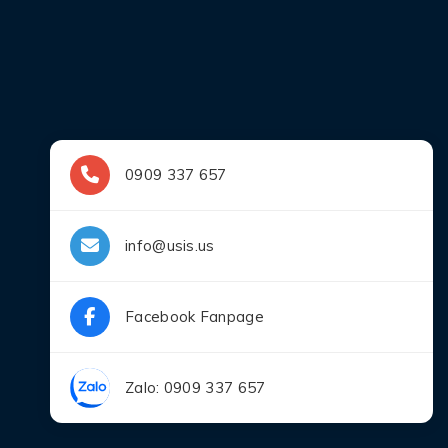
0909 337 657
info@usis.us
Facebook Fanpage
Zalo: 0909 337 657