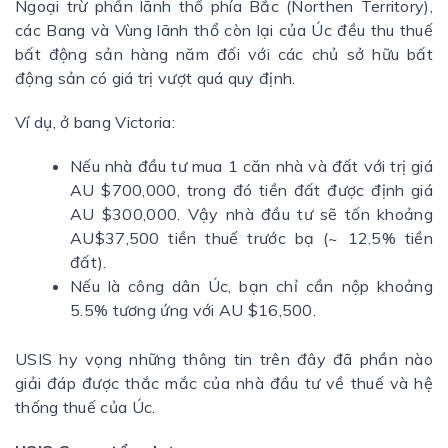
Ngoại trừ phần lãnh thổ phía Bắc (Northen Territory),
các Bang và Vùng lãnh thổ còn lại của Úc đều thu thuế
bất động sản hàng năm đối với các chủ sở hữu bất
động sản có giá trị vượt quá quy định.
Ví dụ, ở bang Victoria:
Nếu nhà đầu tư mua 1 căn nhà và đất với trị giá
AU $700,000, trong đó tiền đất được định giá
AU $300,000. Vậy nhà đầu tư sẽ tốn khoảng
AU$37,500 tiền thuế trước bạ (~ 12.5% tiền
đất).
Nếu là công dân Úc, bạn chỉ cần nộp khoảng
5.5% tương ứng với AU $16,500.
USIS hy vọng những thông tin trên đây đã phần nào
giải đáp được thắc mắc của nhà đầu tư về thuế và hệ
thống thuế của Úc.