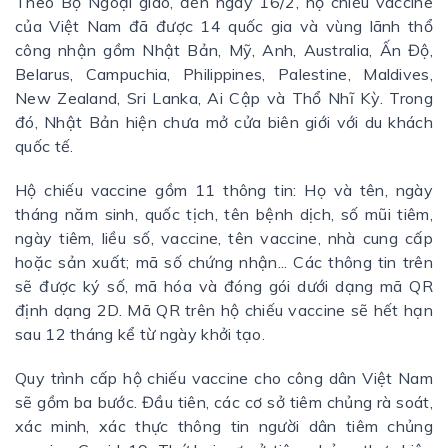
Theo Bộ Ngoại giao, đến ngày 16/2, hộ chiếu vaccine
của Việt Nam đã được 14 quốc gia và vùng lãnh thổ
công nhận gồm Nhật Bản, Mỹ, Anh, Australia, Ấn Độ,
Belarus, Campuchia, Philippines, Palestine, Maldives,
New Zealand, Sri Lanka, Ai Cập và Thổ Nhĩ Kỳ. Trong
đó, Nhật Bản hiện chưa mở cửa biên giới với du khách
quốc tế.
Hộ chiếu vaccine gồm 11 thông tin: Họ và tên, ngày
tháng năm sinh, quốc tịch, tên bệnh dịch, số mũi tiêm,
ngày tiêm, liều số, vaccine, tên vaccine, nhà cung cấp
hoặc sản xuất; mã số chứng nhận... Các thông tin trên
sẽ được ký số, mã hóa và đóng gói dưới dạng mã QR
định dạng 2D. Mã QR trên hộ chiếu vaccine sẽ hết hạn
sau 12 tháng kể từ ngày khởi tạo.
Quy trình cấp hộ chiếu vaccine cho công dân Việt Nam
sẽ gồm ba bước. Đầu tiên, các cơ sở tiêm chủng rà soát,
xác minh, xác thực thông tin người dân tiêm chủng