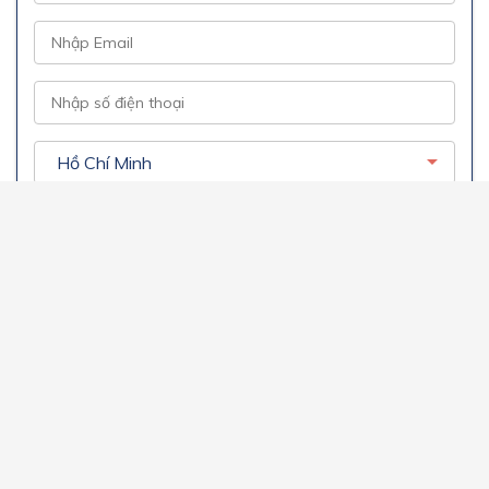
Đăng Ký
Hoạt Động USIS