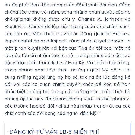
án đã phải đơn độc trong cuộc đấu tranh đòi bình đẳng
chủng tộc trong vài năm, song những phán quyết của họ
không phải không được chú ý. Charles A. Johnson và
Bradley C. Canon đã lập luận trong cuốn Các chính sách
của tòa án: Việc thực thi và tác động (Judicial Policies:
Implementation and Impact) rằng phán quyết Brown “là
một phán quyết rất nổi bật của Tòa án tối cao, một nỗ
lực của tòa án nhằm tạo ra một trong những cải cách xã
hội vĩ đại nhất trong lịch sử Hoa Kỳ. Và chắc chắn rằng,
trong những năm tiếp theo, những người Mỹ gố c Phi
cùng những người ủng hộ họ sẽ tạo ra áp lực đáng kể
đối với các cơ quan chính quyền khác để xóa bỏ nạn
phân biệt chủng tộc trong các trường học. Trên thực tế,
những áp lực này đã nhanh chóng vượt ra khỏi phạm vi
các trường học để đòi hỏi sự hòa nhập trong tất cả các
khía cạnh của đời sống của người dân Mỹ.”
ĐĂNG KÝ TƯ VẤN EB-5 MIỄN PHÍ