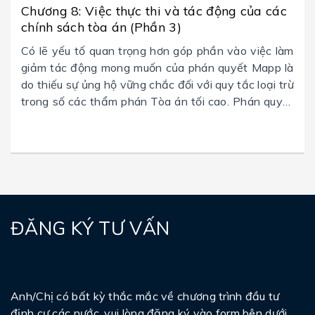
Chương 8: Việc thực thi và tác động của các
chính sách tòa án (Phần 3)
Có lẽ yếu tố quan trọng hơn góp phần vào việc làm
giảm tác động mong muốn của phán quyết Mapp là
do thiếu sự ủng hộ vững chắc đối với quy tắc loại trừ
trong số các thẩm phán Tòa án tối cao. Phán quyết
này ngay từ đầu đã không phải là một quyết định
được tất cả nhất trí, và trong vài năm một số thẩm
phán đã công khai chỉ trích quy tắc loại trừ.
ĐĂNG KÝ TƯ VẤN
Anh/Chị có bất kỳ thắc mắc về chương trình đầu tư
định cư các nước, vui lòng đăng ký vào form bên dưới