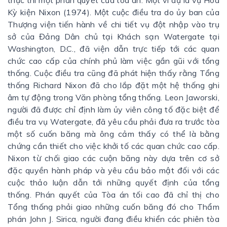
thực thi một phán quyết của tòa án. Một ví dụ là vụ Hoa
Kỳ kiện Nixon (1974). Một cuộc điều tra do ủy ban của
Thượng viện tiến hành về chi tiết vụ đột nhập vào trụ
sở của Đảng Dân chủ tại Khách sạn Watergate tại
Washington, D.C., đã viện dẫn trực tiếp tới các quan
chức cao cấp của chính phủ làm việc gần gũi với tổng
thống. Cuộc điều tra cũng đã phát hiện thấy rằng Tổng
thống Richard Nixon đã cho lắp đặt một hệ thống ghi
âm tự động trong Văn phòng tổng thống. Leon Jaworski,
người đã được chỉ định làm ủy viên công tố đặc biệt để
điều tra vụ Watergate, đã yêu cầu phải đưa ra trước tòa
một số cuốn băng mà ông cảm thấy có thể là bằng
chứng cần thiết cho việc khởi tố các quan chức cao cấp.
Nixon từ chối giao các cuộn băng này dựa trên cơ sở
đặc quyền hành pháp và yêu cầu bảo mật đối với các
cuộc thảo luận dẫn tới những quyết định của tổng
thống. Phán quyết của Tòa án tối cao đã chỉ thị cho
Tổng thống phải giao những cuốn băng đó cho Thẩm
phán John J. Sirica, người đang điều khiển các phiên tòa