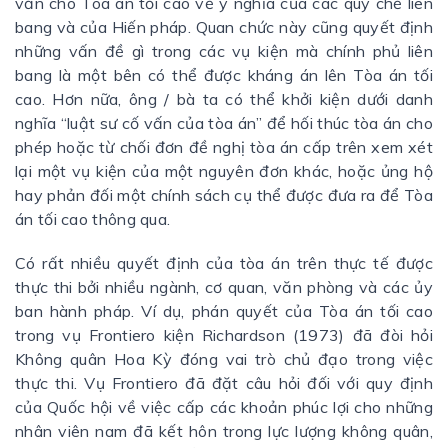
vấn cho Tòa án tối cao về ý nghĩa của các quy chế liên
bang và của Hiến pháp. Quan chức này cũng quyết định
những vấn đề gì trong các vụ kiện mà chính phủ liên
bang là một bên có thể được kháng án lên Tòa án tối
cao. Hơn nữa, ông / bà ta có thể khởi kiện dưới danh
nghĩa “luật sư cố vấn của tòa án” để hối thúc tòa án cho
phép hoặc từ chối đơn đề nghị tòa án cấp trên xem xét
lại một vụ kiện của một nguyên đơn khác, hoặc ủng hộ
hay phản đối một chính sách cụ thể được đưa ra để Tòa
án tối cao thông qua.
Có rất nhiều quyết định của tòa án trên thực tế được
thực thi bởi nhiều ngành, cơ quan, văn phòng và các ủy
ban hành pháp. Ví dụ, phán quyết của Tòa án tối cao
trong vụ Frontiero kiện Richardson (1973) đã đòi hỏi
Không quân Hoa Kỳ đóng vai trò chủ đạo trong việc
thực thi. Vụ Frontiero đã đặt câu hỏi đối với quy định
của Quốc hội về việc cấp các khoản phúc lợi cho những
nhân viên nam đã kết hôn trong lực lượng không quân,