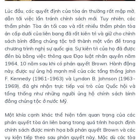
Lúc đầu, các quyết định của tòa án thường rất mập mờ,
dẫn tới việc lẩn tránh chính sách mới. Tuy nhiên, các
thẩm phán Tòa án tối cao và rất nhiều thẩm phán tòa
án cấp dưới của liên bang đã rất kiên trì và giữ cho chính
sách bình đẳng chủng tộc trở thành một vấn đề trong
chương trình nghị sự quốc gia. Sự kiên trì của họ đã được
đền bù bằng việc thông qua Đạo luật nhân quyền năm
1964, 10 năm sau khi có phán quyết Brown. Hành động
này, được sự ủng hộ mạnh mẽ của các tổng thống John
F. Kennedy (1961-1963) và Lyndon B. Johnson (1963-
1969), đã ghi nhận trực tiếp vai trò của Quốc hội và
tổng thống như những người ủng hộ chính sách bình
đẳng chủng tộc ở nước Mỹ.
Một khía cạnh khác thể hiện tầm quan trọng của các
phán quyết tòa án liên bang trong quá trình hoạch định
chính sách được minh họa bởi phán quyết Brown và các
vụ kiện tiếp theo sau phán quyết này. Mặc dù các tòa