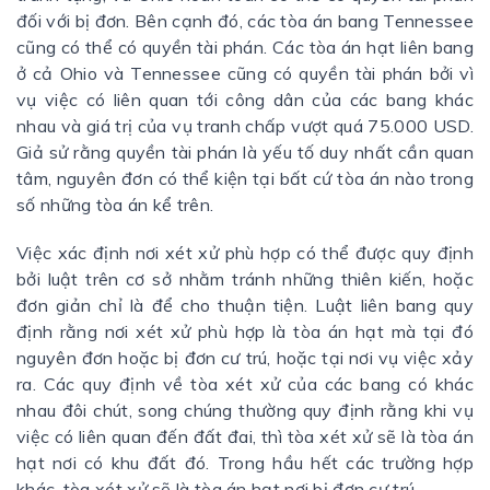
đối với bị đơn. Bên cạnh đó, các tòa án bang Tennessee
cũng có thể có quyền tài phán. Các tòa án hạt liên bang
ở cả Ohio và Tennessee cũng có quyền tài phán bởi vì
vụ việc có liên quan tới công dân của các bang khác
nhau và giá trị của vụ tranh chấp vượt quá 75.000 USD.
Giả sử rằng quyền tài phán là yếu tố duy nhất cần quan
tâm, nguyên đơn có thể kiện tại bất cứ tòa án nào trong
số những tòa án kể trên.
Việc xác định nơi xét xử phù hợp có thể được quy định
bởi luật trên cơ sở nhằm tránh những thiên kiến, hoặc
đơn giản chỉ là để cho thuận tiện. Luật liên bang quy
định rằng nơi xét xử phù hợp là tòa án hạt mà tại đó
nguyên đơn hoặc bị đơn cư trú, hoặc tại nơi vụ việc xảy
ra. Các quy định về tòa xét xử của các bang có khác
nhau đôi chút, song chúng thường quy định rằng khi vụ
việc có liên quan đến đất đai, thì tòa xét xử sẽ là tòa án
hạt nơi có khu đất đó. Trong hầu hết các trường hợp
khác, tòa xét xử sẽ là tòa án hạt nơi bị đơn cư trú.