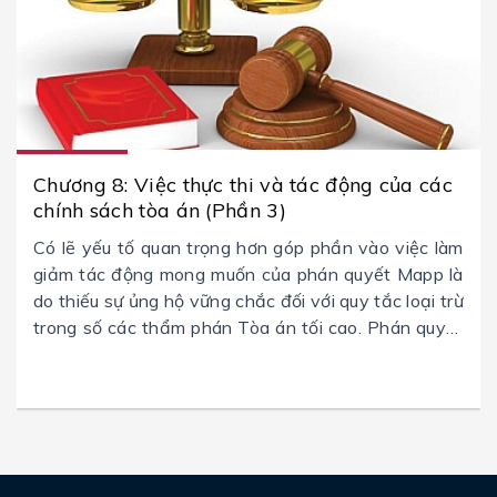
Chương 8: Việc thực thi và tác động của các
chính sách tòa án (Phần 3)
Có lẽ yếu tố quan trọng hơn góp phần vào việc làm
giảm tác động mong muốn của phán quyết Mapp là
do thiếu sự ủng hộ vững chắc đối với quy tắc loại trừ
trong số các thẩm phán Tòa án tối cao. Phán quyết
này ngay từ đầu đã không phải là một quyết định
được tất cả nhất trí, và trong vài năm một số thẩm
phán đã công khai chỉ trích quy tắc loại trừ.