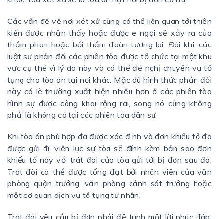
Các vấn đề về nơi xét xử cũng có thể liên quan tới thiên
kiến được nhận thấy hoặc được e ngại sẽ xảy ra của
thẩm phán hoặc bồi thẩm đoàn tương lai. Đôi khi, các
luật sư phản đối các phiên tòa được tổ chức tại một khu
vực cụ thể vì lý do này và có thể đề nghị chuyển vụ tố
tụng cho tòa án tại nơi khác. Mặc dù hình thức phản đối
này có lẽ thường xuất hiện nhiều hơn ở các phiên tòa
hình sự được công khai rộng rãi, song nó cũng không
phải là không có tại các phiên tòa dân sự.
Khi tòa án phù hợp đã được xác định và đơn khiếu tố đã
được gửi đi, viên lục sự tòa sẽ đính kèm bản sao đơn
khiếu tố này với trát đòi của tòa gửi tới bị đơn sau đó.
Trát đòi có thể được tống đạt bởi nhân viên của văn
phòng quận trưởng, văn phòng cảnh sát trưởng hoặc
một cơ quan dịch vụ tố tụng tư nhân.
Trát đòi yêu cầu bị đơn phải đệ trình một lời phúc đáp,