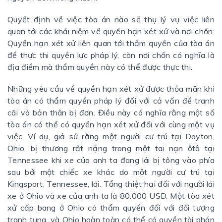
Quyết định về việc tòa án nào sẽ thụ lý vụ việc liên
quan tới các khái niệm về quyền hạn xét xử và nơi chốn:
Quyền hạn xét xử liên quan tới thẩm quyền của tòa án
để thực thi quyền lực pháp lý, còn nơi chốn có nghĩa là
địa điểm mà thẩm quyền này có thể được thực thi.
Những yêu cầu về quyền hạn xét xử được thỏa mãn khi
tòa án có thẩm quyền pháp lý đối với cả vấn đề tranh
cãi và bản thân bị đơn. Điều này có nghĩa rằng một số
tòa án có thể có quyền hạn xét xử đối với cùng một vụ
việc. Ví dụ, giả sử rằng một người cư trú tại Dayton,
Ohio, bị thương rất nặng trong một tai nạn ôtô tại
Tennessee khi xe của anh ta đang lái bị tông vào phía
sau bởi một chiếc xe khác do một người cư trú tại
Kingsport, Tennessee, lái. Tổng thiệt hại đối với người lái
xe ở Ohio và xe của anh ta là 80.000 USD. Một tòa xét
xử cấp bang ở Ohio có thẩm quyền đối với đối tượng
tranh tụng, và Ohio hoàn toàn có thể có quyền tài phán