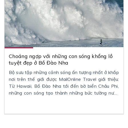
Choáng ngợp với những con sóng khổng lồ
tuyệt đẹp ở Bồ Đào Nha
Bộ sưu tập những cảnh sóng ấn tượng nhất ở khắp
nơi trên thế giới được MailOnline Travel giới thiệu:
Từ Hawaii, Bồ Đào Nha tới đến bờ biển Châu Phi,
những con sóng tạo thành những bức tường nước
cao chót vót, vừa lôi cuốn, khiến người ta muốn lao
ngay ra biển, nhưng cũng đầy hăm dọa.