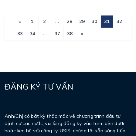
«
1
2
...
28
29
30
31
32
33
34
...
37
38
»
ĐĂNG KÝ TƯ VẤN
Anh/Chị có bất kỳ thắc mắc về chương trình đầu tư
định cư các nước, vui lòng đăng ký vào form bên dưới
hoặc liên hệ với công ty USIS, chúng tôi sẵn sàng tiếp