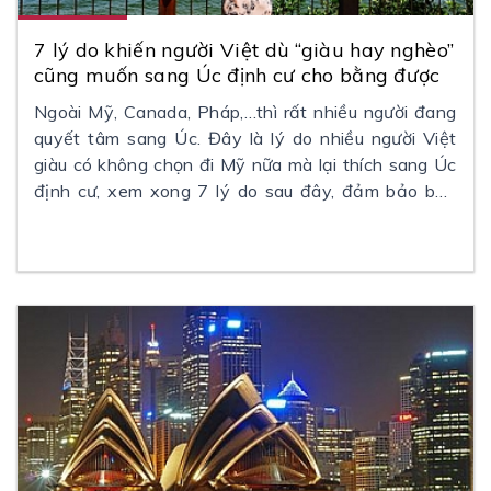
7 lý do khiến người Việt dù “giàu hay nghèo”
cũng muốn sang Úc định cư cho bằng được
Ngoài Mỹ, Canada, Pháp,…thì rất nhiều người đang
quyết tâm sang Úc. Đây là lý do nhiều người Việt
giàu có không chọn đi Mỹ nữa mà lại thích sang Úc
định cư, xem xong 7 lý do sau đây, đảm bảo bạn
cũng chuyển hướng, hết thích qua Mỹ, Canada mà
qua Úc ngay tức thì.