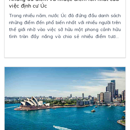
việc định cư Úc
Trong nhiều năm, nước Úc đã đứng đầu danh sách
những điểm đến phổ biến nhất với nhiều người trên
thế giới nhờ vào việc sở hữu một phong cảnh hữu
tình tràn đầy nắng và chia sẻ nhiều điểm tương
đồng văn hóa với Vương quốc Anh. Tiếng Anh là
ngôn ngữ chính nơi đây, thế nhưng xã hội Úc lại rất
đa văn hóa, mang đến cơ hội cho tất cả mọi người
mong muốn
định cư Úc
.