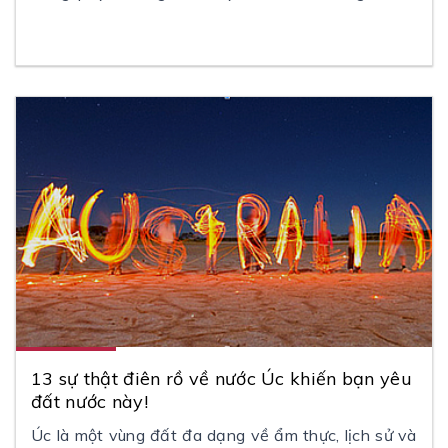
gốc Úc, và dường như chúng trông khá buồn cười
đối với những ai không phải là Người Bản Địa Úc,
mặc dù vậy đó vẫn là bản sắc dân tộc họ giữ gìn.
13 sự thật điên rồ về nước Úc khiến bạn yêu
đất nước này!
Úc là một vùng đất đa dạng về ẩm thực, lịch sử và