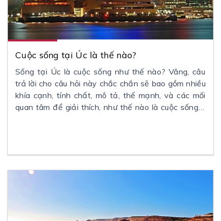
Cuộc sống tại Úc là thế nào?
Sống tại Úc là cuộc sống như thế nào? Vâng, câu
trả lời cho câu hỏi này chắc chắn sẽ bao gồm nhiều
khía cạnh, tính chất, mô tả, thế mạnh, và các mối
quan tâm để giải thích, như thế nào là cuộc sống ở
Úc. Các số liệu thống kê không kể câu chuyện nội
tình về cuộc sống ở một quốc gia; tuy nhiên, nó cung
cấp cho bạn một ý tưởng khái quát về nơi bạn đang
tìm đến để sinh sống. Nói về Úc, đó là đất nước
thuộc nhóm 6 quốc gia lớn nhất về diện tích và
nhóm 12 quốc gia lớn nhất về kinh tế.