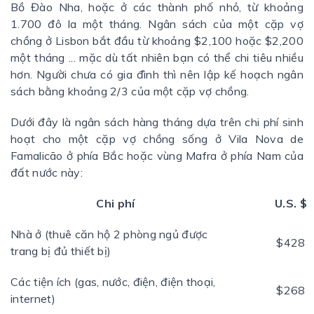
Bồ Đào Nha, hoặc ở các thành phố nhỏ, từ khoảng
1.700 đô la một tháng. Ngân sách của một cặp vợ
chồng ở Lisbon bắt đầu từ khoảng $2,100 hoặc $2,200
một tháng ... mặc dù tất nhiên bạn có thể chi tiêu nhiều
hơn. Người chưa có gia đình thì nên lập kế hoạch ngân
sách bằng khoảng 2/3 của một cặp vợ chồng.
Dưới đây là ngân sách hàng tháng dựa trên chi phí sinh
hoạt cho một cặp vợ chồng sống ở Vila Nova de
Famalicão ở phía Bắc hoặc vùng Mafra ở phía Nam của
đất nước này:
Chi phí
U.S. $
Nhà ở (thuê căn hộ 2 phòng ngủ được
$428
trang bị đủ thiết bị)
Các tiện ích (gas, nước, điện, điện thoại,
$268
internet)