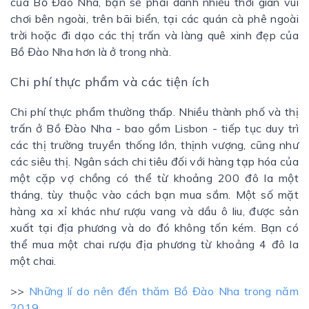
của Bồ Đào Nha, bạn sẽ phải dành nhiều thời gian vui
chơi bên ngoài, trên bãi biển, tại các quán cà phê ngoài
trời hoặc đi dạo các thị trấn và làng quê xinh đẹp của
Bồ Đào Nha hơn là ở trong nhà.
Chi phí thực phẩm và các tiện ích
Chi phí thực phẩm thường thấp. Nhiều thành phố và thị
trấn ở Bồ Đào Nha - bao gồm Lisbon - tiếp tục duy trì
các thị trường truyền thống lớn, thịnh vượng, cũng như
các siêu thị. Ngân sách chi tiêu đối với hàng tạp hóa của
một cặp vợ chồng có thể từ khoảng 200 đô la một
tháng, tùy thuộc vào cách bạn mua sắm. Một số mặt
hàng xa xỉ khác như rượu vang và dầu ô liu, được sản
xuất tại địa phương và do đó không tốn kém. Bạn có
thể mua một chai rượu địa phương từ khoảng 4 đô la
một chai.
>>
Những lí do nên đến thăm Bồ Đào Nha trong năm
2019