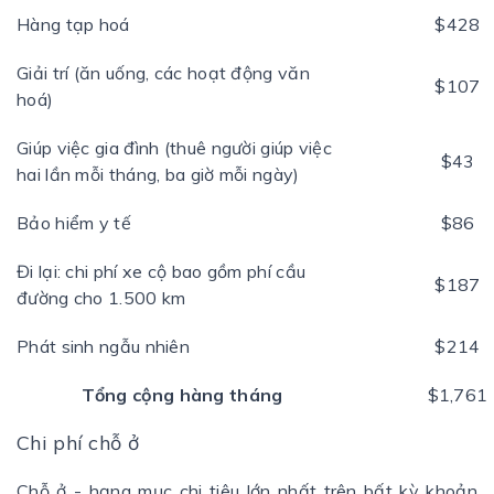
Hàng tạp hoá
$428
Giải trí (ăn uống, các hoạt động văn
$107
hoá)
Giúp việc gia đình (thuê người giúp việc
$43
hai lần mỗi tháng, ba giờ mỗi ngày)
Bảo hiểm y tế
$86
Đi lại: chi phí xe cộ bao gồm phí cầu
$187
đường cho 1.500 km
Phát sinh ngẫu nhiên
$214
Tổng cộng hàng tháng
$1,761
Chi phí chỗ ở
Chỗ ở - hạng mục chi tiêu lớn nhất trên bất kỳ khoản