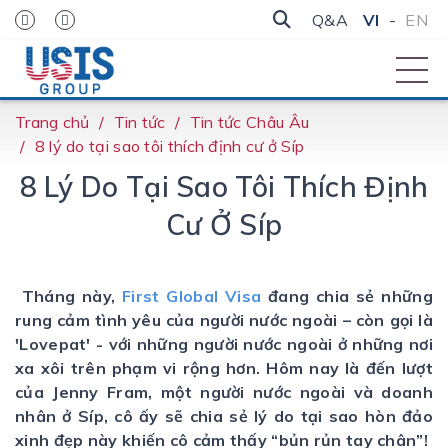
Q&A
VI
-
EN
Trang chủ
Tin tức
Tin tức Châu Âu
8 lý do tại sao tôi thích định cư ở Síp
8 Lý Do Tại Sao Tôi Thích Định
Cư Ở Síp
Tháng này,
First Global Visa
đang chia sẻ những
rung cảm tình yêu của người nước ngoài – còn gọi là
'Lovepat' - với những người nước ngoài ở những nơi
xa xôi trên phạm vi rộng hơn. Hôm nay là đến lượt
của Jenny Fram, một người nước ngoài và doanh
nhân ở Síp, cô ấy sẽ chia sẻ lý do tại sao hòn đảo
xinh đẹp này khiến cô cảm thấy “bủn rủn tay chân”!