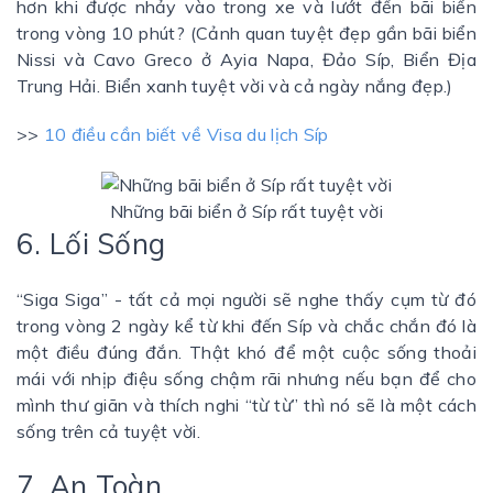
hơn khi được nhảy vào trong xe và lướt đến bãi biển
trong vòng 10 phút? (Cảnh quan tuyệt đẹp gần bãi biển
Nissi và Cavo Greco ở Ayia Napa, Đảo Síp, Biển Địa
Trung Hải. Biển xanh tuyệt vời và cả ngày nắng đẹp.)
>>
10 điều cần biết về Visa du lịch Síp
Những bãi biển ở Síp rất tuyệt vời
6. Lối Sống
“Siga Siga” - tất cả mọi người sẽ nghe thấy cụm từ đó
trong vòng 2 ngày kể từ khi đến Síp và chắc chắn đó là
một điều đúng đắn. Thật khó để một cuộc sống thoải
mái với nhịp điệu sống chậm rãi nhưng nếu bạn để cho
mình thư giãn và thích nghi “từ từ” thì nó sẽ là một cách
sống trên cả tuyệt vời.
7. An Toàn