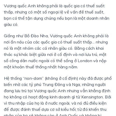
Vương quốc Anh không phải là quốc gia có thuế suất
thấp, nhưng có một số ngoại lệ về vấn đề thuế suất,
bạn có thể tận dụng chúng nếu bạn là một doanh nhân
giàu có.
Giống như Bồ Đào Nha, Vương quốc Anh không phải là
nơi ẩn náu của các quốc gia có thuế suất thấp... nhưng
nó là một nhóm các cá nhân giàu có. Bằng cách khai
thác sự khác biệt giữa nơi ở cố định và nơi lưu trú, một
số công dân nước ngoài có thể sống ở London và nộp
một khoản thuế thống nhất hàng năm.
Hệ thống “non-dom” (không ở cố định) này đã được phổ
biến nhờ các tỷ phú Trung Đông và Nga, những người
đang lưu trú tại Vương quốc Anh nhưng vẫn khẳng định
họ không có hoạt động kinh doanh gì từ Kensington. Bởi
vì thu nhập của họ là ở nước ngoài, và nó đủ điều kiện
để được đánh thuế dựa cơ sở kiều hối; từ đó khiến thu
nhập của họ sẽ không còn ở Anh Quốc và không bị