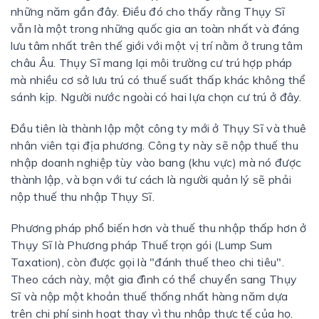
những năm gần đây. Điều đó cho thấy rằng Thụy Sĩ
vẫn là một trong những quốc gia an toàn nhất và đáng
lưu tâm nhất trên thế giới với một vị trí nằm ở trung tâm
châu Âu. Thụy Sĩ mang lại môi trường cư trú hợp pháp
mà nhiều cơ sở lưu trú có thuế suất thấp khác không thể
sánh kịp. Người nước ngoài có hai lựa chọn cư trú ở đây.
Đầu tiên là thành lập một công ty mới ở Thụy Sĩ và thuê
nhân viên tại địa phương. Công ty này sẽ nộp thuế thu
nhập doanh nghiệp tùy vào bang (khu vực) mà nó được
thành lập, và bạn với tư cách là người quản lý sẽ phải
nộp thuế thu nhập Thụy Sĩ.
Phương pháp phổ biến hơn và thuế thu nhập thấp hơn ở
Thụy Sĩ là Phương pháp Thuế trọn gói (Lump Sum
Taxation), còn được gọi là "đánh thuế theo chi tiêu".
Theo cách này, một gia đình có thể chuyển sang Thụy
Sĩ và nộp một khoản thuế thống nhất hàng năm dựa
trên chi phí sinh hoạt thay vì thu nhập thực tế của họ.