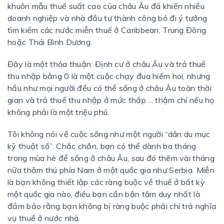
khuôn mẫu thuế suất cao của châu Âu đã khiến nhiều
doanh nghiệp và nhà đầu tư thành công bỏ đi ý tưởng
tìm kiếm các nước miễn thuế ở Caribbean, Trung Đông
hoặc Thái Bình Dương.
Đây là một thỏa thuận: Định cư ở châu Âu và trả thuế
thu nhập bằng 0 là một cuộc chạy đua hiếm hoi, nhưng
hầu như mọi người đều có thể sống ở châu Âu toàn thời
gian và trả thuế thu nhập ở mức thấp ... thậm chí nếu họ
không phải là một triệu phú.
Tôi không nói về cuộc sống như một người “dân du mục
kỹ thuật số”. Chắc chắn, bạn có thể dành ba tháng
trong mùa hè để sống ở châu Âu, sau đó thêm vài tháng
nữa thăm thú phía Nam ở một quốc gia như Serbia. Miễn
là bạn không thiết lập các ràng buộc về thuế ở bất kỳ
một quốc gia nào, điều bạn cần bận tâm duy nhất là
đảm bảo rằng bạn không bị ràng buộc phải chi trả nghĩa
vụ thuế ở nước nhà.